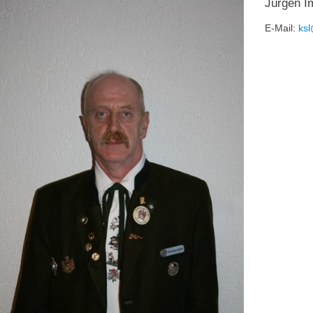
Jürgen Im
E-Mail:
ksl