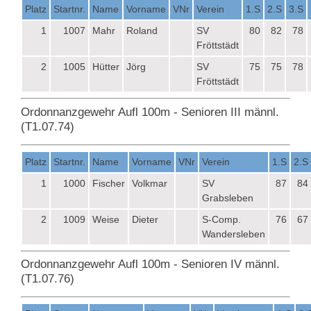
Platz
Startnr.
Name
Vorname
VNr
Verein
1.S
2.S
3.S
1
1007
Mahr
Roland
SV
80
82
78
Fröttstädt
2
1005
Hütter
Jörg
SV
75
75
78
Fröttstädt
Ordonnanzgewehr Aufl 100m - Senioren III männl.
(T1.07.74)
Platz
Startnr.
Name
Vorname
VNr
Verein
1.S
2.S
1
1000
Fischer
Volkmar
SV
87
84
Grabsleben
2
1009
Weise
Dieter
S-Comp.
76
67
Wandersleben
Ordonnanzgewehr Aufl 100m - Senioren IV männl.
(T1.07.76)