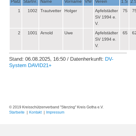
Platz
Startnr.
Name
Vorname
VNr
Verein
1.S
2.
1
1002
Trautvetter
Holger
Apfelstädter
75
7
SV 1994 e.
V.
2
1001
Arnold
Uwe
Apfelstädter
65
6
SV 1994 e.
V.
Stand: 06.08.2025, 16:50 / Datenherkunft:
DV-
System DAVID21+
© 2019 Kreisschützenverband "Sterzing" Kreis Gotha e.V.
Startseite
Kontakt
Impressum