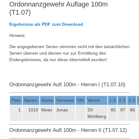
Ordonnanzgewehr Auflage 100m
(T1.07)
Ergebnisse als PDF zum Download
Hinweis:
Die angegebenen Serien stimmen nicht mit den tatsächlichen
Serien überein und dienen nur zur Ermittlung des
Endergebnisses, da nur diese übermittelt wurden!
Ordonnanzgewehr Aufl 100m - Herren I (T1.07.10)
Platz
Startnr.
Name
Vorname
VNr
Verein
1.S
2.S
3.S
1
1010
Meier
Jonas
SV
85
87
86
Mühlberg
Ordonnanzgewehr Aufl 100m - Herren II (T1.07.12)