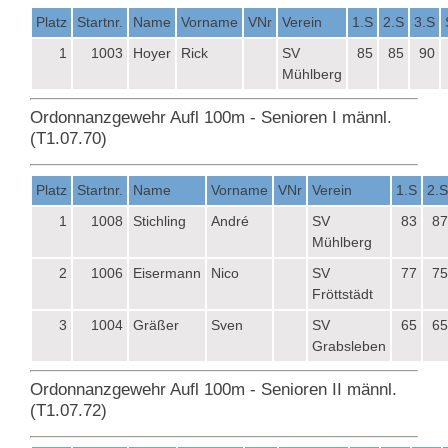
Platz
Startnr.
Name
Vorname
VNr
Verein
1.S
2.S
3.S
1
1003
Hoyer
Rick
SV
85
85
90
Mühlberg
Ordonnanzgewehr Aufl 100m - Senioren I männl.
(T1.07.70)
Platz
Startnr.
Name
Vorname
VNr
Verein
1.S
2.S
1
1008
Stichling
André
SV
83
87
Mühlberg
2
1006
Eisermann
Nico
SV
77
75
Fröttstädt
3
1004
Gräßer
Sven
SV
65
65
Grabsleben
Ordonnanzgewehr Aufl 100m - Senioren II männl.
(T1.07.72)