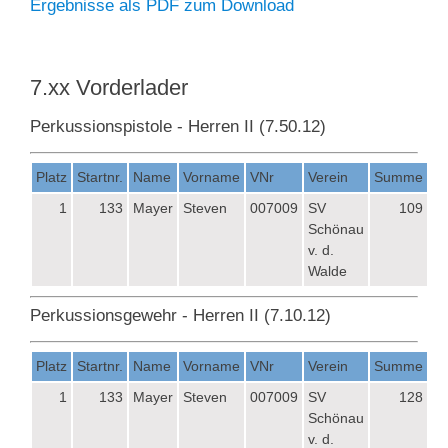
Ergebnisse als PDF zum Download
7.xx Vorderlader
Perkussionspistole - Herren II (7.50.12)
Platz
Startnr.
Name
Vorname
VNr
Verein
Summe
1
133
Mayer
Steven
007009
SV
109
Schönau
v. d.
Walde
Perkussionsgewehr - Herren II (7.10.12)
Platz
Startnr.
Name
Vorname
VNr
Verein
Summe
1
133
Mayer
Steven
007009
SV
128
Schönau
v. d.