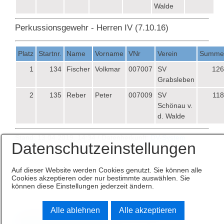
Walde
Perkussionsgewehr - Herren IV (7.10.16)
Platz
Startnr.
Name
Vorname
VNr
Verein
Summe
1
134
Fischer
Volkmar
007007
SV
126
Grabsleben
2
135
Reber
Peter
007009
SV
118
Schönau v.
d. Walde
Stand: 13.04.2019, 14:34 / Datenherkunft:
DV-System
Datenschutzeinstellungen
DAVID21+
Auf dieser Website werden Cookies genutzt. Sie können alle
Cookies akzeptieren oder nur bestimmte auswählen. Sie
können diese Einstellungen jederzeit ändern.
Alle ablehnen
Alle akzeptieren
© 2019 Kreisschützenverband "Sterzing" Kreis Gotha e.V.