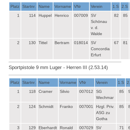
Platz
Startnr.
Name
Vorname
VNr
Verein
1.S
2.S
1
114
Huppel
Henrico
007009
SV
82
85
Schönau
v. d.
Walde
2
130
Tittel
Bertram
018014
SV
67
81
Concordia
Erfurt
Sportpistole 9 mm Luger - Herren III (2.53.14)
Platz
Startnr.
Name
Vorname
VNr
Verein
1.S
2
1
118
Cramer
Silvio
007012
SG
85
Wechmar
2
124
Schmidt
Franko
007001
Hzgl. Priv.
85
ASG zu
Gotha
3
129
Eberhardt
Ronald
007029
SV
71