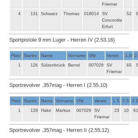
Friemar
4
131
Schwarz
Thomas
018014
SV
52
Concordia
Erfurt
Sportpistole 9 mm Luger - Herren IV (2.53.16)
Platz
Startnr.
Name
Vorname
VNr
Verein
1.S
2
1
126
Sülzenbrück
Bernd
007029
SV
65
Friemar
Sportrevolver .357mag - Herren I (2.55.10)
Platz
Startnr.
Name
Vorname
VNr
Verein
1.S
2.S
3.
1
128
Hake
Markus
007029
SV
23
10
6
Friemar
Sportrevolver .357mag - Herren II (2.55.12)