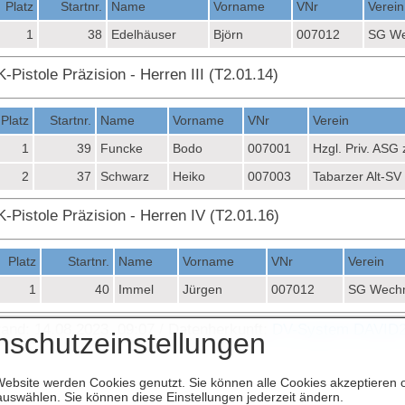
Platz
Startnr.
Name
Vorname
VNr
Verein
1
38
Edelhäuser
Björn
007012
SG W
-Pistole Präzision - Herren III (T2.01.14)
Platz
Startnr.
Name
Vorname
VNr
Verein
1
39
Funcke
Bodo
007001
Hzgl. Priv. ASG
2
37
Schwarz
Heiko
007003
Tabarzer Alt-SV
K-Pistole Präzision - Herren IV (T2.01.16)
Platz
Startnr.
Name
Vorname
VNr
Verein
1
40
Immel
Jürgen
007012
SG Wech
tand: 14.08.2023, 09:07 / Datenherkunft:
DV-System DAVID
nschutzeinstellungen
Website werden Cookies genutzt. Sie können alle Cookies akzeptieren 
uswählen. Sie können diese Einstellungen jederzeit ändern.