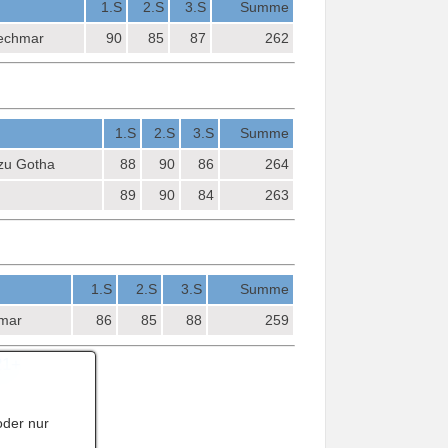
1.S
2.S
3.S
Summe
echmar
90
85
87
262
1.S
2.S
3.S
Summe
 zu Gotha
88
90
86
264
89
90
84
263
1.S
2.S
3.S
Summe
mar
86
85
88
259
21+
oder nur