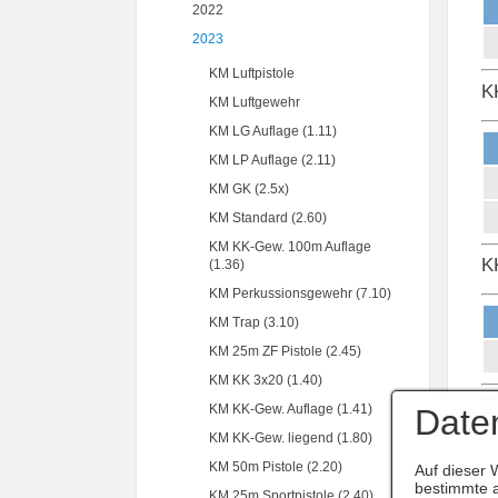
2022
2023
KM Luftpistole
KK
KM Luftgewehr
KM LG Auflage (1.11)
KM LP Auflage (2.11)
KM GK (2.5x)
KM Standard (2.60)
KM KK-Gew. 100m Auflage
K
(1.36)
KM Perkussionsgewehr (7.10)
KM Trap (3.10)
KM 25m ZF Pistole (2.45)
KM KK 3x20 (1.40)
S
Date
KM KK-Gew. Auflage (1.41)
KM KK-Gew. liegend (1.80)
KM 50m Pistole (2.20)
Auf dieser 
bestimmte a
KM 25m Sportpistole (2.40)