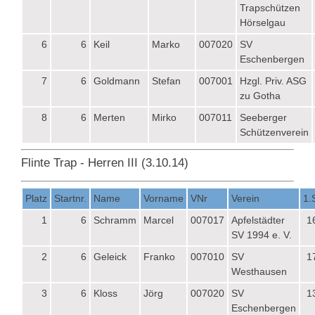
Trapschützen
Hörselgau
6
6
Keil
Marko
007020
SV
Eschenbergen
7
6
Goldmann
Stefan
007001
Hzgl. Priv. ASG
zu Gotha
8
6
Merten
Mirko
007011
Seeberger
Schützenverein
Flinte Trap - Herren III (3.10.14)
Platz
Startnr.
Name
Vorname
VNr
Verein
1.
1
6
Schramm
Marcel
007017
Apfelstädter
1
SV 1994 e. V.
2
6
Geleick
Franko
007010
SV
1
Westhausen
3
6
Kloss
Jörg
007020
SV
1
Eschenbergen