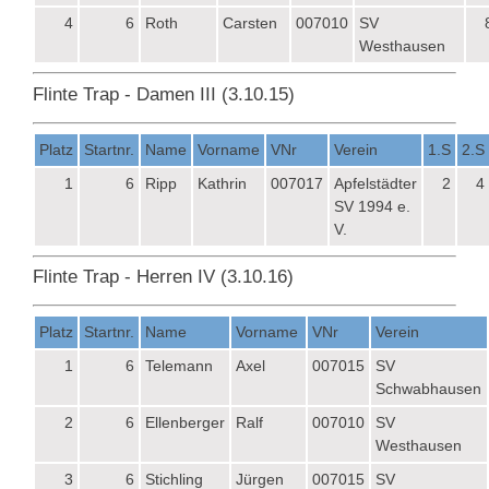
4
6
Roth
Carsten
007010
SV
Westhausen
Flinte Trap - Damen III (3.10.15)
Platz
Startnr.
Name
Vorname
VNr
Verein
1.S
2.S
1
6
Ripp
Kathrin
007017
Apfelstädter
2
4
SV 1994 e.
V.
Flinte Trap - Herren IV (3.10.16)
Platz
Startnr.
Name
Vorname
VNr
Verein
1
6
Telemann
Axel
007015
SV
Schwabhausen
2
6
Ellenberger
Ralf
007010
SV
Westhausen
3
6
Stichling
Jürgen
007015
SV