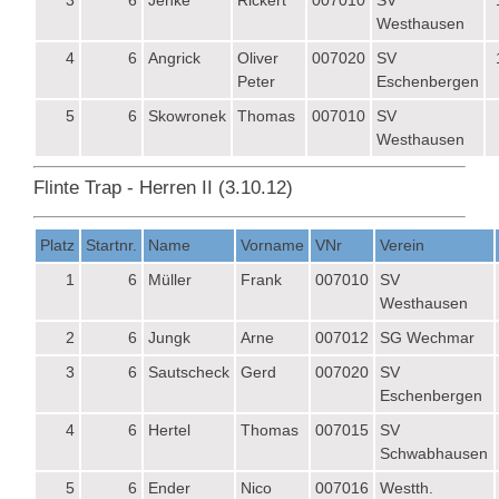
3
6
Jenke
Rickert
007010
SV
Westhausen
4
6
Angrick
Oliver
007020
SV
Peter
Eschenbergen
5
6
Skowronek
Thomas
007010
SV
Westhausen
Flinte Trap - Herren II (3.10.12)
Platz
Startnr.
Name
Vorname
VNr
Verein
1
6
Müller
Frank
007010
SV
Westhausen
2
6
Jungk
Arne
007012
SG Wechmar
3
6
Sautscheck
Gerd
007020
SV
Eschenbergen
4
6
Hertel
Thomas
007015
SV
Schwabhausen
5
6
Ender
Nico
007016
Westth.