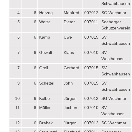
Schwabhausen
4
6
Herzog
Manfred
007012
SG Wechmar
5
6
Weise
Dieter
007011
Seeberger
Schützenverein
6
6
Kamp
Uwe
007015
SV
Schwabhausen
7
6
Gewalt
Klaus
007010
SV
Westhausen
7
6
Groll
Gerhard
007015
SV
Schwabhausen
9
6
Schettel
John
007015
SV
Schwabhausen
10
6
Kolbe
Jürgen
007012
SG Wechmar
11
6
Müller
Jochen
007010
SV
Westhausen
12
6
Drabek
Jürgen
007012
SG Wechmar