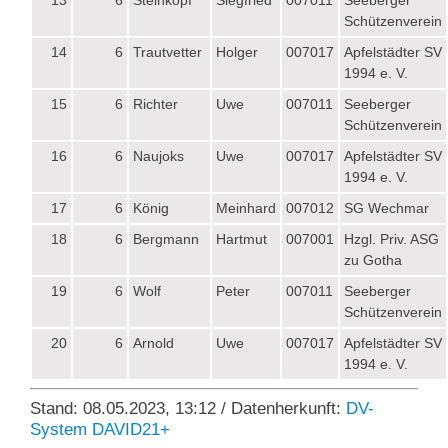
13
6
Steinkopf
Siegfried
007011
Seeberger
Schützenverein
14
6
Trautvetter
Holger
007017
Apfelstädter SV
1994 e. V.
15
6
Richter
Uwe
007011
Seeberger
Schützenverein
16
6
Naujoks
Uwe
007017
Apfelstädter SV
1994 e. V.
17
6
König
Meinhard
007012
SG Wechmar
18
6
Bergmann
Hartmut
007001
Hzgl. Priv. ASG
zu Gotha
19
6
Wolf
Peter
007011
Seeberger
Schützenverein
20
6
Arnold
Uwe
007017
Apfelstädter SV
1994 e. V.
Stand: 08.05.2023, 13:12 / Datenherkunft:
DV-
System DAVID21+