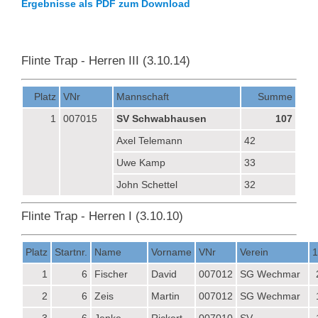
Ergebnisse als PDF zum Download
Flinte Trap - Herren III (3.10.14)
Platz
VNr
Mannschaft
Summe
1
007015
SV Schwabhausen
107
Axel Telemann
42
Uwe Kamp
33
John Schettel
32
Flinte Trap - Herren I (3.10.10)
Platz
Startnr.
Name
Vorname
VNr
Verein
1
1
6
Fischer
David
007012
SG Wechmar
2
6
Zeis
Martin
007012
SG Wechmar