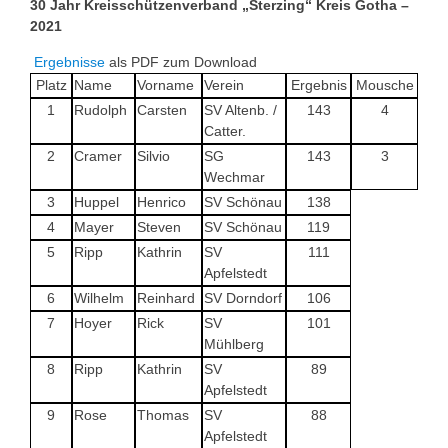
30 Jahr Kreisschützenverband „Sterzing“ Kreis Gotha –
2021
Ergebnisse
als PDF zum Download
Platz
Name
Vorname
Verein
Ergebnis
Mousche
1
Rudolph
Carsten
SV Altenb. /
143
4
Catter.
2
Cramer
Silvio
SG
143
3
Wechmar
3
Huppel
Henrico
SV Schönau
138
4
Mayer
Steven
SV Schönau
119
5
Ripp
Kathrin
SV
111
Apfelstedt
6
Wilhelm
Reinhard
SV Dorndorf
106
7
Hoyer
Rick
SV
101
Mühlberg
8
Ripp
Kathrin
SV
89
Apfelstedt
9
Rose
Thomas
SV
88
Apfelstedt