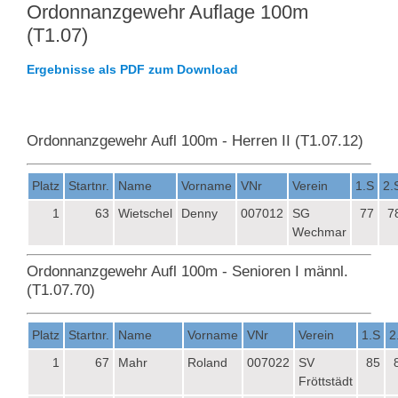
Ordonnanzgewehr Auflage 100m
(T1.07)
Ergebnisse als PDF zum Download
Ordonnanzgewehr Aufl 100m - Herren II (T1.07.12)
Platz
Startnr.
Name
Vorname
VNr
Verein
1.S
2.
1
63
Wietschel
Denny
007012
SG
77
7
Wechmar
Ordonnanzgewehr Aufl 100m - Senioren I männl.
(T1.07.70)
Platz
Startnr.
Name
Vorname
VNr
Verein
1.S
2
1
67
Mahr
Roland
007022
SV
85
Fröttstädt