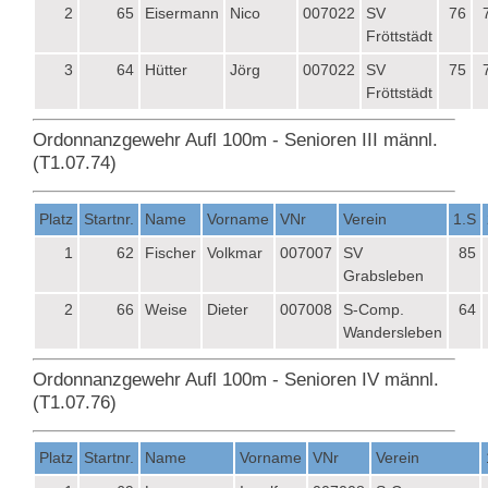
2
65
Eisermann
Nico
007022
SV
76
Fröttstädt
3
64
Hütter
Jörg
007022
SV
75
Fröttstädt
Ordonnanzgewehr Aufl 100m - Senioren III männl.
(T1.07.74)
Platz
Startnr.
Name
Vorname
VNr
Verein
1.S
1
62
Fischer
Volkmar
007007
SV
85
Grabsleben
2
66
Weise
Dieter
007008
S-Comp.
64
Wandersleben
Ordonnanzgewehr Aufl 100m - Senioren IV männl.
(T1.07.76)
Platz
Startnr.
Name
Vorname
VNr
Verein