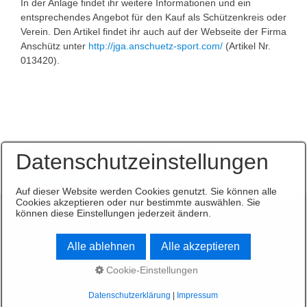
In der Anlage findet ihr weitere Informationen und ein
entsprechendes Angebot für den Kauf als Schützenkreis oder
Verein. Den Artikel findet ihr auch auf der Webseite der Firma
Anschütz unter
http://jga.anschuetz-sport.com/
(Artikel Nr.
013420).
Datenschutzeinstellungen
© 2019 Kreisschützenverband "Sterzing" Kreis Gotha e.V.
Startseite
Kontakt
Impressum
Auf dieser Website werden Cookies genutzt. Sie können alle
Cookies akzeptieren oder nur bestimmte auswählen. Sie
können diese Einstellungen jederzeit ändern.
Alle ablehnen
Alle akzeptieren
Cookie-Einstellungen
Datenschutzerklärung
|
Impressum