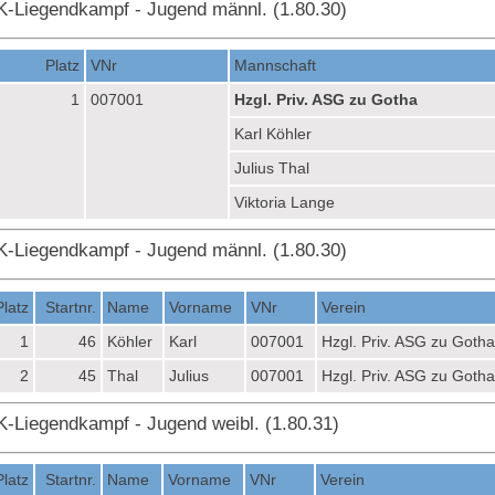
K-Liegendkampf - Jugend männl. (1.80.30)
Platz
VNr
Mannschaft
1
007001
Hzgl. Priv. ASG zu Gotha
Karl Köhler
Julius Thal
Viktoria Lange
K-Liegendkampf - Jugend männl. (1.80.30)
Platz
Startnr.
Name
Vorname
VNr
Verein
1
46
Köhler
Karl
007001
Hzgl. Priv. ASG zu Gotha
2
45
Thal
Julius
007001
Hzgl. Priv. ASG zu Gotha
K-Liegendkampf - Jugend weibl. (1.80.31)
Platz
Startnr.
Name
Vorname
VNr
Verein