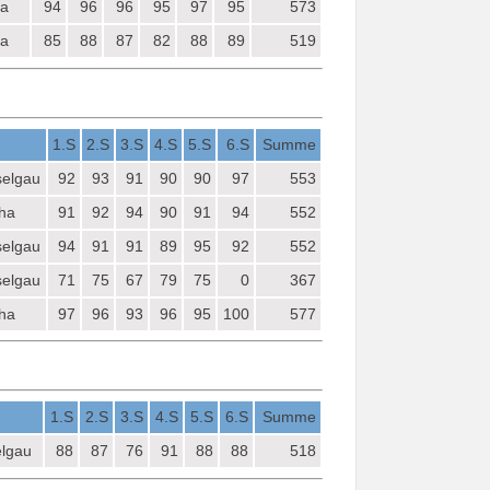
ha
94
96
96
95
97
95
573
ha
85
88
87
82
88
89
519
1.S
2.S
3.S
4.S
5.S
6.S
Summe
selgau
92
93
91
90
90
97
553
tha
91
92
94
90
91
94
552
selgau
94
91
91
89
95
92
552
selgau
71
75
67
79
75
0
367
tha
97
96
93
96
95
100
577
1.S
2.S
3.S
4.S
5.S
6.S
Summe
elgau
88
87
76
91
88
88
518