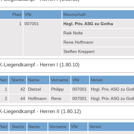
Platz
VNr
Mannschaft
1
007001
Hzgl. Priv. ASG zu Gotha
Raik Nolte
Rene Hoffmann
Steffen Kreppert
K-Liegendkampf - Herren I (1.80.10)
latz
Startnr.
Name
Vorname
VNr
Verein
1
42
Dietzel
Philipp
007001
Hzgl. Priv. ASG zu Got
2
44
Hoffmann
Rene
007001
Hzgl. Priv. ASG zu Got
K-Liegendkampf - Herren II (1.80.12)
Platz
Startnr.
Name
Vorname
VNr
Verein