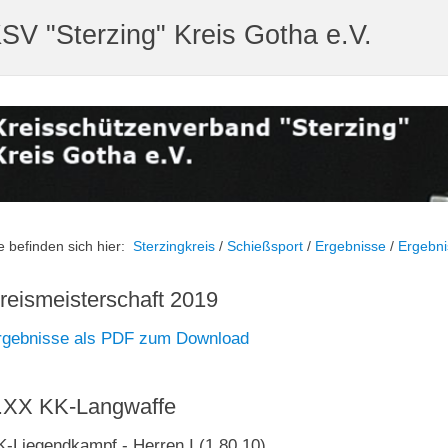
SV "Sterzing" Kreis Gotha e.V.
e befinden sich hier:
Sterzingkreis
/
Schießsport
/
Ergebnisse
/
Ergebni
reismeisterschaft 2019
rgebnisse als PDF zum Download
.XX KK-Langwaffe
K-Liegendkampf - Herren I (1.80.10)