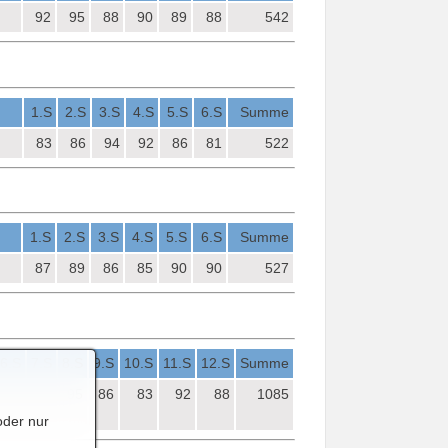
92
95
88
90
89
88
542
1.S
2.S
3.S
4.S
5.S
6.S
Summe
83
86
94
92
86
81
522
1.S
2.S
3.S
4.S
5.S
6.S
Summe
87
89
86
85
90
90
527
6.S
7.S
8.S
9.S
10.S
11.S
12.S
Summe
96
96
95
86
83
92
88
1085
oder nur