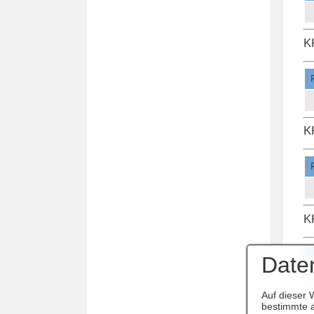
K
K
K
P
Date
Auf dieser 
bestimmte a