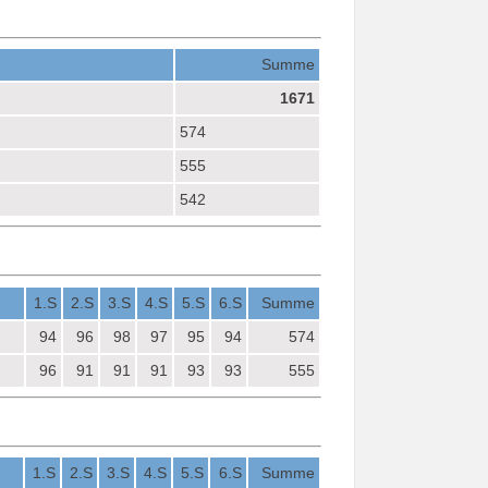
Summe
1671
574
555
542
1.S
2.S
3.S
4.S
5.S
6.S
Summe
94
96
98
97
95
94
574
96
91
91
91
93
93
555
1.S
2.S
3.S
4.S
5.S
6.S
Summe