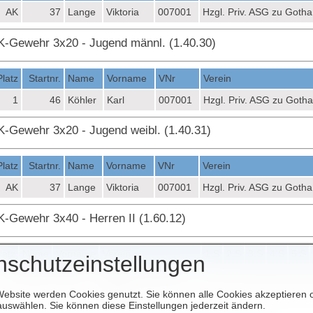
AK
37
Lange
Viktoria
007001
Hzgl. Priv. ASG zu Gotha
K-Gewehr 3x20 - Jugend männl. (1.40.30)
Platz
Startnr.
Name
Vorname
VNr
Verein
1
46
Köhler
Karl
007001
Hzgl. Priv. ASG zu Gotha
K-Gewehr 3x20 - Jugend weibl. (1.40.31)
Platz
Startnr.
Name
Vorname
VNr
Verein
AK
37
Lange
Viktoria
007001
Hzgl. Priv. ASG zu Gotha
K-Gewehr 3x40 - Herren II (1.60.12)
latz
Name
Vorname
Verein
1.S
2.S
3.S
4.S
5.S
nschutzeinstellungen
1
Nolte
Raik
Hzgl. Priv. ASG zu
87
91
88
89
94
Gotha
Website werden Cookies genutzt. Sie können alle Cookies akzeptieren 
uswählen. Sie können diese Einstellungen jederzeit ändern.