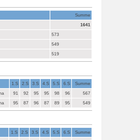
Summe
1641
573
549
519
1.S
2.S
3.S
4.S
5.S
6.S
Summe
ha
91
92
95
95
98
96
567
ha
95
87
96
87
89
95
549
1.S
2.S
3.S
4.S
5.S
6.S
Summe