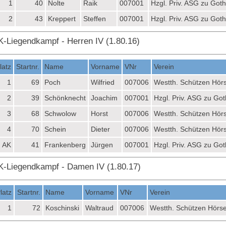
1
40
Nolte
Raik
007001
Hzgl. Priv. ASG zu Got
2
43
Kreppert
Steffen
007001
Hzgl. Priv. ASG zu Got
K-Liegendkampf - Herren IV (1.80.16)
latz
Startnr.
Name
Vorname
VNr
Verein
1
69
Poch
Wilfried
007006
Westth. Schützen Hör
2
39
Schönknecht
Joachim
007001
Hzgl. Priv. ASG zu Go
3
68
Schwolow
Horst
007006
Westth. Schützen Hör
4
70
Schein
Dieter
007006
Westth. Schützen Hör
AK
41
Frankenberg
Jürgen
007001
Hzgl. Priv. ASG zu Go
K-Liegendkampf - Damen IV (1.80.17)
latz
Startnr.
Name
Vorname
VNr
Verein
1
72
Koschinski
Waltraud
007006
Westth. Schützen Hörs