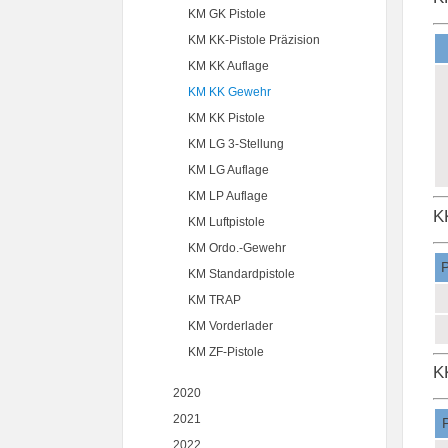
KM GK Pistole
KM KK-Pistole Präzision
KM KK Auflage
KM KK Gewehr
KM KK Pistole
KM LG 3-Stellung
KM LG Auflage
KM LP Auflage
K
KM Luftpistole
KM Ordo.-Gewehr
P
KM Standardpistole
KM TRAP
KM Vorderlader
KM ZF-Pistole
K
2020
2021
2022