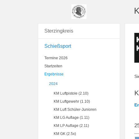
K
Sterzingkreis
Schießsport
Termine 2026
Startzeiten
Ergebnisse
Si
2024
K
KM Luftpistole (2.10)
KM Luftgewehr (1.10)
E
KM Luft Schüler-Junioren
KM LG Auflage (1.11)
25
KM LP Auflage (2.11)
KM GK (2.5x)