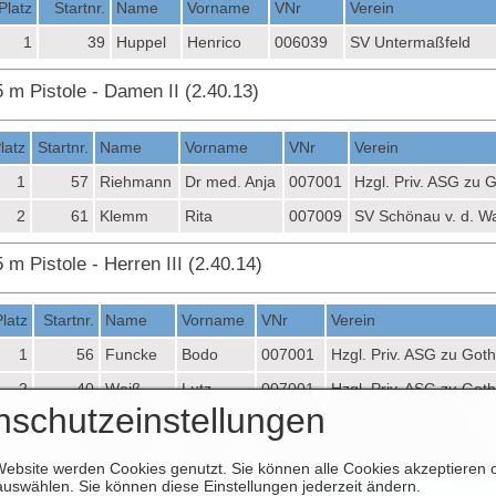
Platz
Startnr.
Name
Vorname
VNr
Verein
1
39
Huppel
Henrico
006039
SV Untermaßfeld
5 m Pistole - Damen II (2.40.13)
latz
Startnr.
Name
Vorname
VNr
Verein
1
57
Riehmann
Dr med. Anja
007001
Hzgl. Priv. ASG zu 
2
61
Klemm
Rita
007009
SV Schönau v. d. W
 m Pistole - Herren III (2.40.14)
Platz
Startnr.
Name
Vorname
VNr
Verein
1
56
Funcke
Bodo
007001
Hzgl. Priv. ASG zu Got
2
40
Weiß
Lutz
007001
Hzgl. Priv. ASG zu Got
nschutzeinstellungen
3
58
Schwarz
Heiko
007002
S-Comp. Tambach
AK
62
Berlet
Torsten
007009
SV Schönau v. d. Wald
Website werden Cookies genutzt. Sie können alle Cookies akzeptieren 
uswählen. Sie können diese Einstellungen jederzeit ändern.