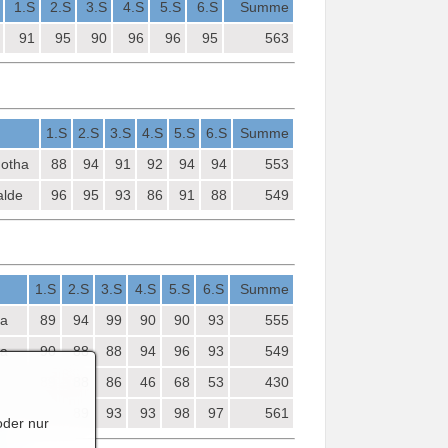
1.S
2.S
3.S
4.S
5.S
6.S
Summe
91
95
90
96
96
95
563
1.S
2.S
3.S
4.S
5.S
6.S
Summe
Gotha
88
94
91
92
94
94
553
alde
96
95
93
86
91
88
549
1.S
2.S
3.S
4.S
5.S
6.S
Summe
ha
89
94
99
90
90
93
555
ha
90
88
88
94
96
93
549
89
88
86
46
68
53
430
e
91
89
93
93
98
97
561
oder nur