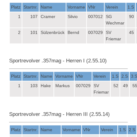
Platz
Startnr.
Name
Vorname
VNr
Verein
1.S
1
107
Cramer
Silvio
007012
SG
90
Wechmar
2
101
Sülzenbrück
Bernd
007029
SV
45
Friemar
Sportrevolver .357mag - Herren I (2.55.10)
Platz
Startnr.
Name
Vorname
VNr
Verein
1.S
2.S
3.
1
103
Hake
Markus
007029
SV
52
49
5
Friemar
Sportrevolver .357mag - Herren III (2.55.14)
Platz
Startnr.
Name
Vorname
VNr
Verein
1.S
2.S