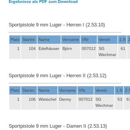
Ergebnisse als PDF zum Download
Sportpistole 9 mm Luger - Herren I (2.53.10)
Platz
Startnr.
Name
Vorname
VNr
Verein
1.S
1
104
Edelhäuser
Björn
007012
SG
61
Wechmar
Sportpistole 9 mm Luger - Herren II (2.53.12)
Platz
Startnr.
Name
Vorname
VNr
Verein
1.S
2.
1
106
Wietschel
Denny
007012
SG
53
6
Wechmar
Sportpistole 9 mm Luger - Damen II (2.53.13)