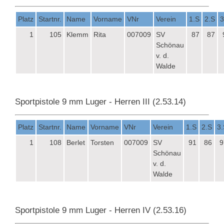
Platz
Startnr.
Name
Vorname
VNr
Verein
1.S
2.S
3
1
105
Klemm
Rita
007009
SV
87
87
Schönau
v. d.
Walde
Sportpistole 9 mm Luger - Herren III (2.53.14)
Platz
Startnr.
Name
Vorname
VNr
Verein
1.S
2.S
3.
1
108
Berlet
Torsten
007009
SV
91
86
9
Schönau
v. d.
Walde
Sportpistole 9 mm Luger - Herren IV (2.53.16)