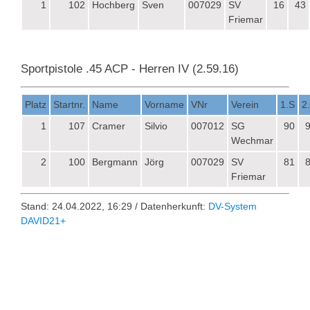
1
102
Hochberg
Sven
007029
SV
16
43
Friemar
Sportpistole .45 ACP - Herren IV (2.59.16)
Platz
Startnr.
Name
Vorname
VNr
Verein
1.S
2
1
107
Cramer
Silvio
007012
SG
90
Wechmar
2
100
Bergmann
Jörg
007029
SV
81
Friemar
Stand: 24.04.2022, 16:29 / Datenherkunft:
DV-System
DAVID21+