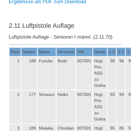
Ergebnisse als PDF zum Download
2.11 Luftpistole Auflage
Luftpistole Auflage - Senioren I männl. (2.11.70)
Platz
Startnr.
Name
Vorname
VNr
Verein
1.S
2.S
3.
1
188
Funcke
Bodo
007001
Hzgl.
95
96
9
Priv.
ASG
zu
Gotha
2
177
Schwarz
Heiko
007001
Hzgl.
93
94
9
Priv.
ASG
zu
Gotha
3
189
Malaika
Christian
007001
Hzgl.
95
85
9