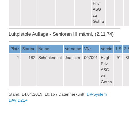
Priv.
ASG
zu
Gotha
Luftpistole Auflage - Senioren III männl. (2.11.74)
Platz
Startnr.
Name
Vorname
VNr
Verein
1.S
2.
1
182
Schönknecht
Joachim
007001
Hzgl.
91
8
Priv.
ASG
zu
Gotha
Stand: 14.04.2019, 10:16 / Datenherkunft:
DV-System
DAVID21+